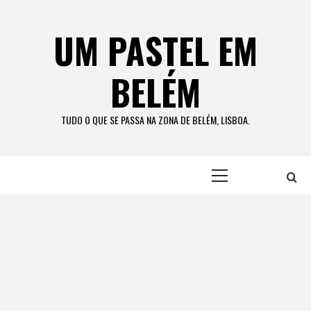
Skip
to
UM PASTEL EM
content
BELÉM
TUDO O QUE SE PASSA NA ZONA DE BELÉM, LISBOA.
Primary
Menu