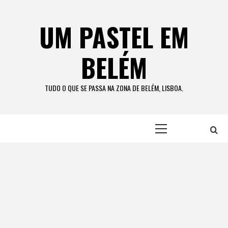
Skip
to
UM PASTEL EM
content
BELÉM
TUDO O QUE SE PASSA NA ZONA DE BELÉM, LISBOA.
Primary
Menu