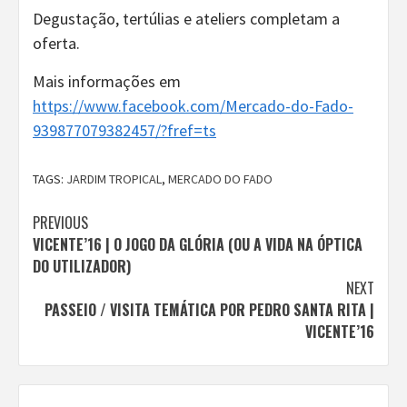
Degustação, tertúlias e ateliers completam a
oferta.
Mais informações em
https://www.facebook.com/Mercado-do-Fado-
939877079382457/?fref=ts
TAGS:
JARDIM TROPICAL
,
MERCADO DO FADO
Continue
PREVIOUS
VICENTE’16 | O JOGO DA GLÓRIA (OU A VIDA NA ÓPTICA
Reading
DO UTILIZADOR)
NEXT
PASSEIO / VISITA TEMÁTICA POR PEDRO SANTA RITA |
VICENTE’16