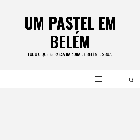
Skip
to
UM PASTEL EM
content
BELÉM
TUDO O QUE SE PASSA NA ZONA DE BELÉM, LISBOA.
Primary
Menu