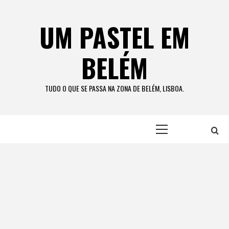
Skip
to
UM PASTEL EM
content
BELÉM
TUDO O QUE SE PASSA NA ZONA DE BELÉM, LISBOA.
Primary
Menu