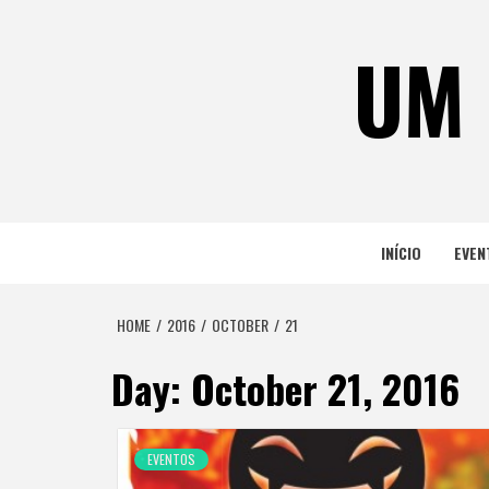
Skip
to
UM 
content
INÍCIO
EVEN
HOME
2016
OCTOBER
21
Day:
October 21, 2016
EVENTOS