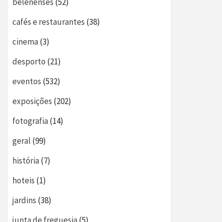
belenenses
(52)
cafés e restaurantes
(38)
cinema
(3)
desporto
(21)
eventos
(532)
exposições
(202)
fotografia
(14)
geral
(99)
história
(7)
hoteis
(1)
jardins
(38)
junta de freguesia
(5)