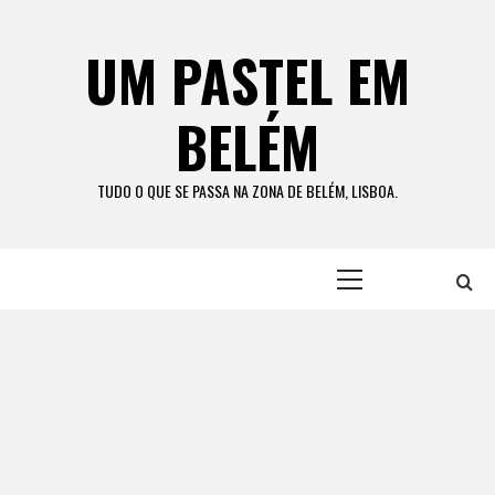
Skip
to
UM PASTEL EM
content
BELÉM
TUDO O QUE SE PASSA NA ZONA DE BELÉM, LISBOA.
Primary
Menu