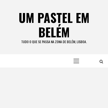
Skip
to
UM PASTEL EM
content
BELÉM
TUDO O QUE SE PASSA NA ZONA DE BELÉM, LISBOA.
Primary
Menu