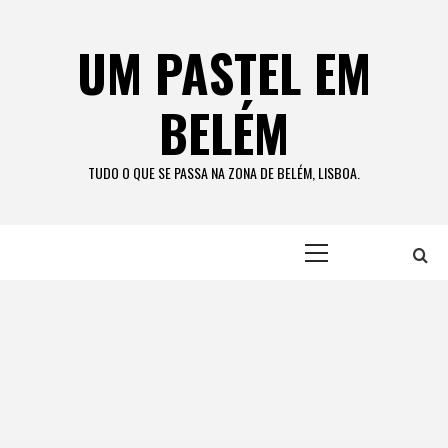
Skip
to
UM PASTEL EM
content
BELÉM
TUDO O QUE SE PASSA NA ZONA DE BELÉM, LISBOA.
Primary
Menu