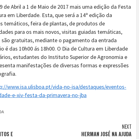
29 de Abril a 1 de Maio de 2017 mais uma edição da Festa
tura em Liberdade. Esta, que será a 14ª edição da
s temáticos, feira de plantas, de produtos de
idades para os mais novos, visitas guiadas temáticas,
as são gratuitas, mediante o pagamento da entrada
rio é das 10h00 ás 18h00. O Dia de Cultura em Liberdade
ários, estudantes do Instituto Superior de Agronomia e
resenta manifestações de diversas formas e expressões
ografia.
p://www.isa.ulisboa.pt/vida-no-isa/destaques/eventos-
dade-e-xiv-festa-da-primavera-no-jba
DA
NEXT
NTOS E
HERMAN JOSÉ NA AJUDA