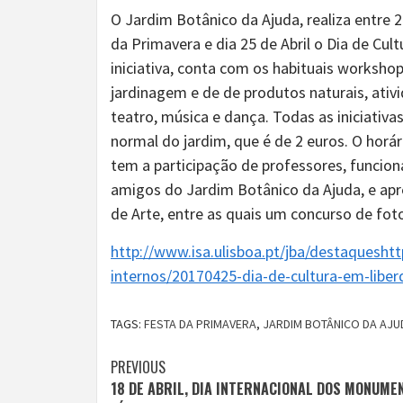
O Jardim Botânico da Ajuda, realiza entre 
da Primavera e dia 25 de Abril o Dia de Cul
iniciativa, conta com os habituais workshop
jardinagem e de de produtos naturais, ativ
teatro, música e dança. Todas as iniciativ
normal do jardim, que é de 2 euros. O horá
tem a participação de professores, funcion
amigos do Jardim Botânico da Ajuda, e ap
de Arte, entre as quais um concurso de fot
http://www.isa.ulisboa.pt/jba/destaques
htt
internos/20170425-dia-de-cultura-em-liber
TAGS:
FESTA DA PRIMAVERA
,
JARDIM BOTÂNICO DA AJU
Continue
PREVIOUS
18 DE ABRIL, DIA INTERNACIONAL DOS MONUME