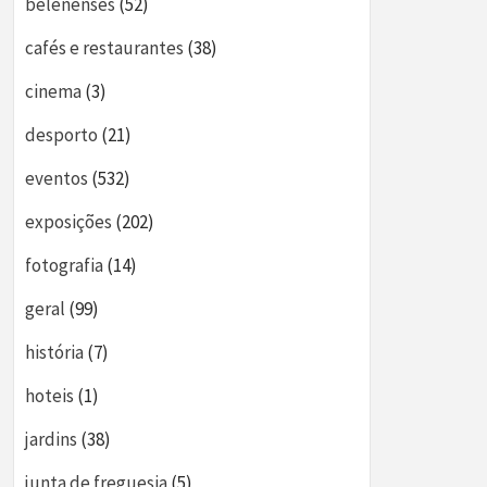
belenenses
(52)
cafés e restaurantes
(38)
cinema
(3)
desporto
(21)
eventos
(532)
exposições
(202)
fotografia
(14)
geral
(99)
história
(7)
hoteis
(1)
jardins
(38)
junta de freguesia
(5)