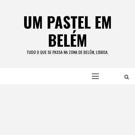
Skip
to
UM PASTEL EM
content
BELÉM
TUDO O QUE SE PASSA NA ZONA DE BELÉM, LISBOA.
Primary
Menu