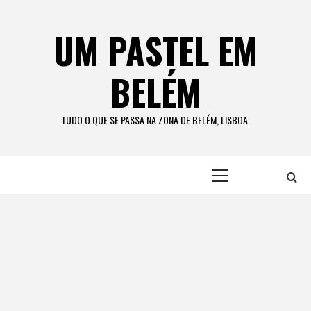
Skip
to
UM PASTEL EM
content
BELÉM
TUDO O QUE SE PASSA NA ZONA DE BELÉM, LISBOA.
Primary
Menu