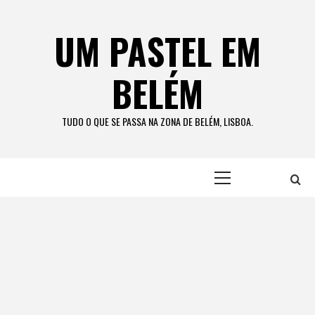
Skip
to
UM PASTEL EM
content
BELÉM
TUDO O QUE SE PASSA NA ZONA DE BELÉM, LISBOA.
Primary
Menu