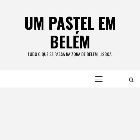
Skip
to
UM PASTEL EM
content
BELÉM
TUDO O QUE SE PASSA NA ZONA DE BELÉM, LISBOA.
Primary
Menu