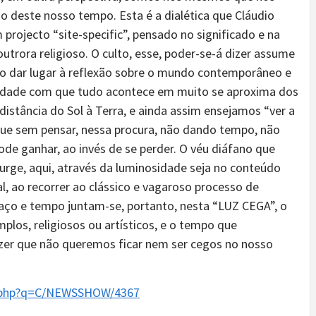
 deste nosso tempo. Esta é a dialética que Cláudio
projecto “site-specific”, pensado no significado e na
outrora religioso. O culto, esse, poder-se-á dizer assume
o dar lugar à reflexão sobre o mundo contemporâneo e
acidade com que tudo acontece em muito se aproxima dos
distância do Sol à Terra, e ainda assim ensejamos “ver a
rque sem pensar, nessa procura, não dando tempo, não
de ganhar, ao invés de se perder. O véu diáfano que
urge, aqui, através da luminosidade seja no conteúdo
l, ao recorrer ao clássico e vagaroso processo de
spaço e tempo juntam-se, portanto, nesta “LUZ CEGA”, o
plos, religiosos ou artísticos, e o tempo que
zer que não queremos ficar nem ser cegos no nosso
x.php?q=C/NEWSSHOW/4367