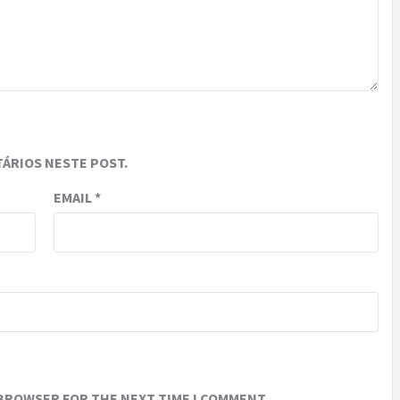
ÁRIOS NESTE POST.
EMAIL
*
 BROWSER FOR THE NEXT TIME I COMMENT.