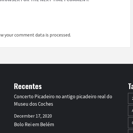
w your comment data is processed
.
Recentes
T
Concerto Picadeiro no antigo picadeiro real do
Museu dos Coches
December 17, 2020
Bolo Rei em Belém