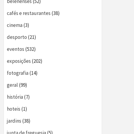
belenenses
(52)
cafés e restaurantes
(38)
cinema
(3)
desporto
(21)
eventos
(532)
exposições
(202)
fotografia
(14)
geral
(99)
história
(7)
hoteis
(1)
jardins
(38)
junta de freguesia
(5)