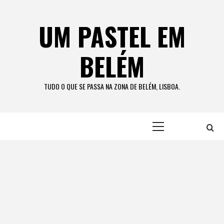
Skip
to
UM PASTEL EM
content
BELÉM
TUDO O QUE SE PASSA NA ZONA DE BELÉM, LISBOA.
Primary
Menu