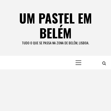
Skip
to
UM PASTEL EM
content
BELÉM
TUDO O QUE SE PASSA NA ZONA DE BELÉM, LISBOA.
Primary
Menu