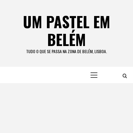
Skip
to
UM PASTEL EM
content
BELÉM
TUDO O QUE SE PASSA NA ZONA DE BELÉM, LISBOA.
Primary
Menu