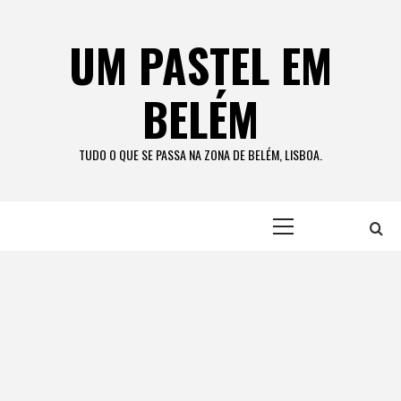
Skip
to
UM PASTEL EM
content
BELÉM
TUDO O QUE SE PASSA NA ZONA DE BELÉM, LISBOA.
Primary
Menu