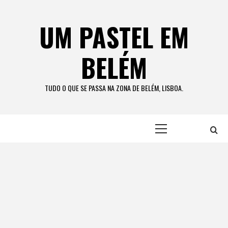
Skip
to
UM PASTEL EM
content
BELÉM
TUDO O QUE SE PASSA NA ZONA DE BELÉM, LISBOA.
Primary
Menu