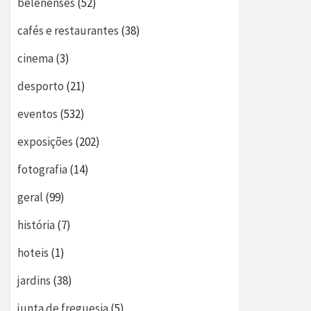
belenenses
(52)
cafés e restaurantes
(38)
cinema
(3)
desporto
(21)
eventos
(532)
exposições
(202)
fotografia
(14)
geral
(99)
história
(7)
hoteis
(1)
jardins
(38)
junta de freguesia
(5)