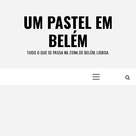
Skip
to
UM PASTEL EM
content
BELÉM
TUDO O QUE SE PASSA NA ZONA DE BELÉM, LISBOA.
Primary
Menu