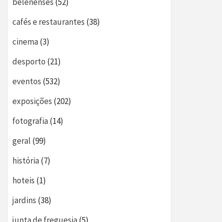
belenenses
(52)
cafés e restaurantes
(38)
cinema
(3)
desporto
(21)
eventos
(532)
exposições
(202)
fotografia
(14)
geral
(99)
história
(7)
hoteis
(1)
jardins
(38)
junta de freguesia
(5)