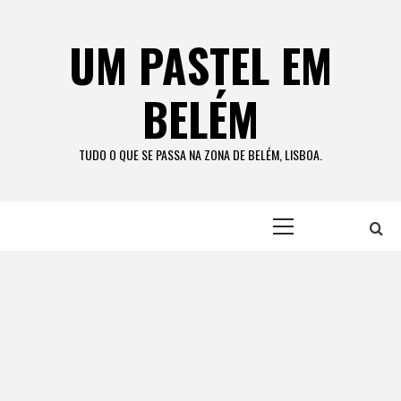
Skip
to
UM PASTEL EM
content
BELÉM
TUDO O QUE SE PASSA NA ZONA DE BELÉM, LISBOA.
Primary
Menu