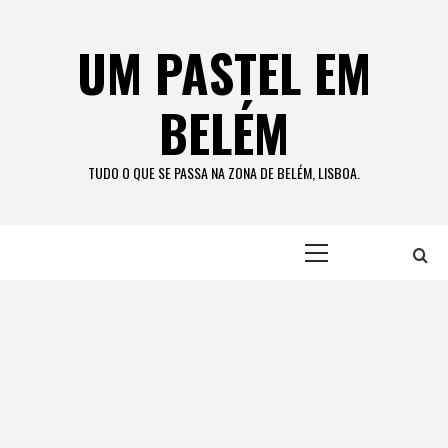
Skip
to
UM PASTEL EM
content
BELÉM
TUDO O QUE SE PASSA NA ZONA DE BELÉM, LISBOA.
Primary
Menu