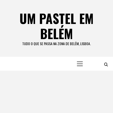
Skip
to
UM PASTEL EM
content
BELÉM
TUDO O QUE SE PASSA NA ZONA DE BELÉM, LISBOA.
Primary
Menu