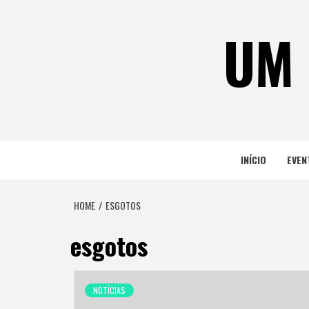
Skip
to
UM 
content
INÍCIO
EVEN
HOME
ESGOTOS
esgotos
NOTÍCIAS