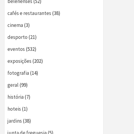
belenenses
(52)
cafés e restaurantes
(38)
cinema
(3)
desporto
(21)
eventos
(532)
exposições
(202)
fotografia
(14)
geral
(99)
história
(7)
hoteis
(1)
jardins
(38)
junta de freguesia
(5)