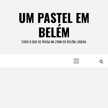
Skip
to
UM PASTEL EM
content
BELÉM
TUDO O QUE SE PASSA NA ZONA DE BELÉM, LISBOA.
Primary
Menu