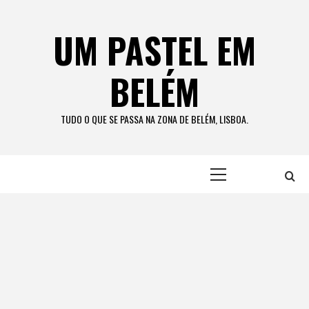
Skip
to
UM PASTEL EM
content
BELÉM
TUDO O QUE SE PASSA NA ZONA DE BELÉM, LISBOA.
Primary
Menu