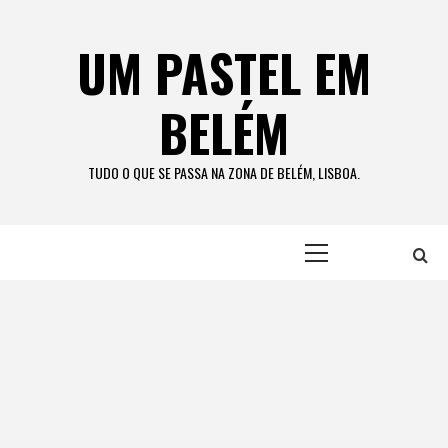
Skip
to
UM PASTEL EM
content
BELÉM
TUDO O QUE SE PASSA NA ZONA DE BELÉM, LISBOA.
Primary
Menu