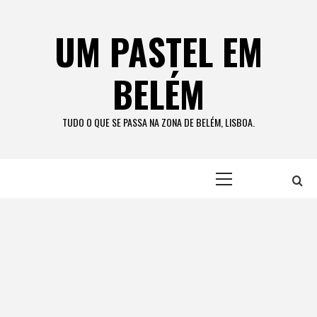
Skip
to
UM PASTEL EM
content
BELÉM
TUDO O QUE SE PASSA NA ZONA DE BELÉM, LISBOA.
Primary
Menu