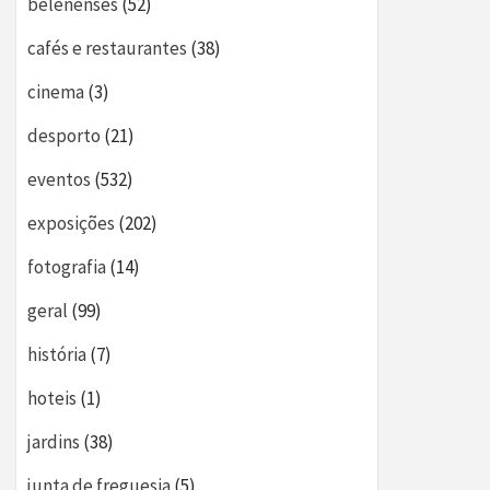
belenenses
(52)
cafés e restaurantes
(38)
cinema
(3)
desporto
(21)
eventos
(532)
exposições
(202)
fotografia
(14)
geral
(99)
história
(7)
hoteis
(1)
jardins
(38)
junta de freguesia
(5)