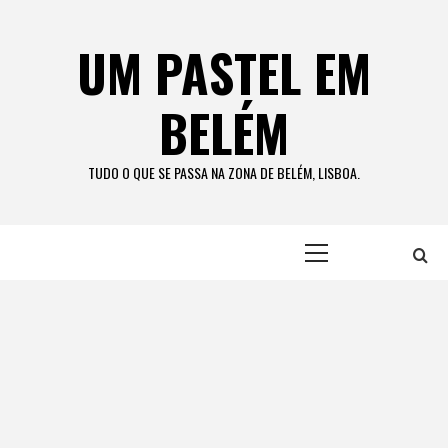
Skip
to
UM PASTEL EM
content
BELÉM
TUDO O QUE SE PASSA NA ZONA DE BELÉM, LISBOA.
Primary
Menu