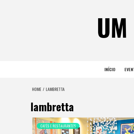
Skip
to
UM 
content
INÍCIO
EVEN
HOME
LAMBRETTA
lambretta
CAFÉS E RESTAURANTES