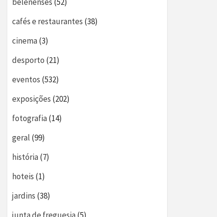
belenenses
(52)
cafés e restaurantes
(38)
cinema
(3)
desporto
(21)
eventos
(532)
exposições
(202)
fotografia
(14)
geral
(99)
história
(7)
hoteis
(1)
jardins
(38)
junta de freguesia
(5)