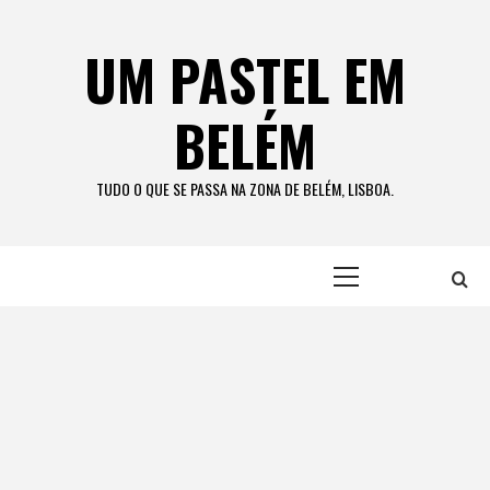
Skip
to
UM PASTEL EM
content
BELÉM
TUDO O QUE SE PASSA NA ZONA DE BELÉM, LISBOA.
Primary
Menu