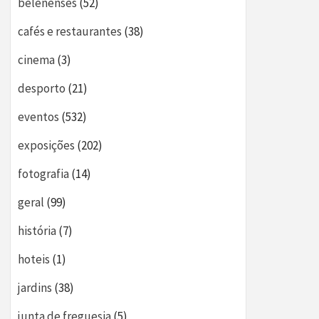
belenenses
(52)
cafés e restaurantes
(38)
cinema
(3)
desporto
(21)
eventos
(532)
exposições
(202)
fotografia
(14)
geral
(99)
história
(7)
hoteis
(1)
jardins
(38)
junta de freguesia
(5)