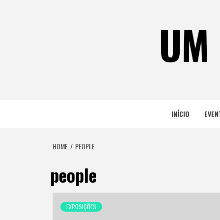
Skip
to
UM 
content
INÍCIO
EVEN
HOME
PEOPLE
people
EXPOSIÇÕES