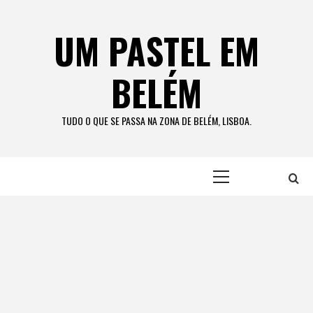
Skip
to
UM PASTEL EM
content
BELÉM
TUDO O QUE SE PASSA NA ZONA DE BELÉM, LISBOA.
Primary
Menu