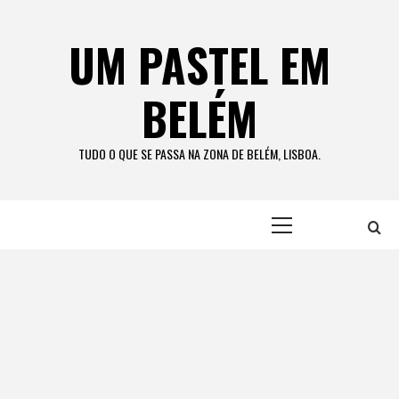
Skip
to
UM PASTEL EM
content
BELÉM
TUDO O QUE SE PASSA NA ZONA DE BELÉM, LISBOA.
Primary
Menu