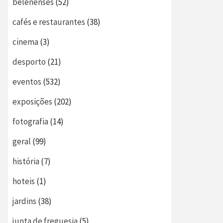
belenenses
(52)
cafés e restaurantes
(38)
cinema
(3)
desporto
(21)
eventos
(532)
exposições
(202)
fotografia
(14)
geral
(99)
história
(7)
hoteis
(1)
jardins
(38)
junta de freguesia
(5)