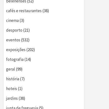
belenenses
(52)
cafés e restaurantes
(38)
cinema
(3)
desporto
(21)
eventos
(532)
exposições
(202)
fotografia
(14)
geral
(99)
história
(7)
hoteis
(1)
jardins
(38)
junta de freguesia
(5)