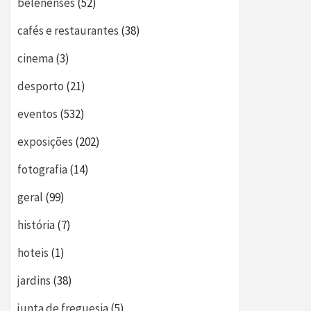
belenenses
(52)
cafés e restaurantes
(38)
cinema
(3)
desporto
(21)
eventos
(532)
exposições
(202)
fotografia
(14)
geral
(99)
história
(7)
hoteis
(1)
jardins
(38)
junta de freguesia
(5)