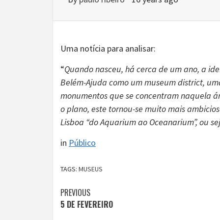
Uma notícia para analisar:
“
Quando nasceu, há cerca de um ano, a idei
Belém-Ajuda como um museum district, uma
monumentos que se concentram naquela área
o plano, este tornou-se muito mais ambicioso
Lisboa “do Aquarium ao Oceanarium”, ou se
in
Público
TAGS:
MUSEUS
Continue
PREVIOUS
5 DE FEVEREIRO
Reading