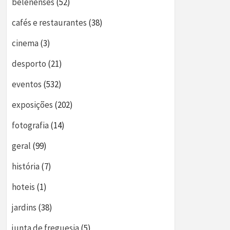
belenenses
(52)
cafés e restaurantes
(38)
cinema
(3)
desporto
(21)
eventos
(532)
exposições
(202)
fotografia
(14)
geral
(99)
história
(7)
hoteis
(1)
jardins
(38)
junta de freguesia
(5)