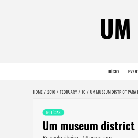
Skip
to
UM 
content
INÍCIO
EVEN
HOME
2010
FEBRUARY
10
UM MUSEUM DISTRICT PARA 
NOTÍCIAS
Um museum district 
By
paulo ribeiro
16 years ago