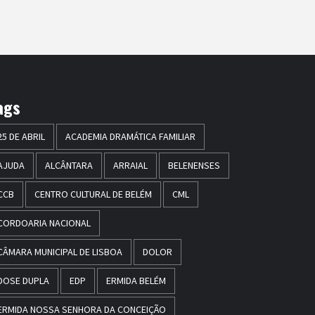
ags
25 DE ABRIL
ACADEMIA DRAMÁTICA FAMILIAR
AJUDA
ALCÂNTARA
ARRAIAL
BELENENSES
CCB
CENTRO CULTURAL DE BELÉM
CML
CORDOARIA NACIONAL
CÂMARA MUNICIPAL DE LISBOA
DOLOR
DOSE DUPLA
EDP
ERMIDA BELÉM
ERMIDA NOSSA SENHORA DA CONCEIÇÃO