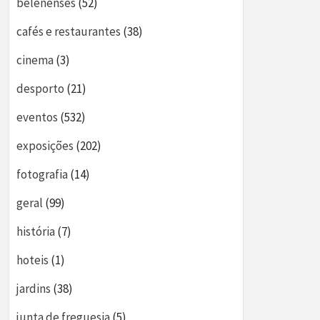
belenenses
(52)
cafés e restaurantes
(38)
cinema
(3)
desporto
(21)
eventos
(532)
exposições
(202)
fotografia
(14)
geral
(99)
história
(7)
hoteis
(1)
jardins
(38)
junta de freguesia
(5)