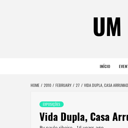
Skip
to
UM 
content
INÍCIO
EVEN
HOME
2010
FEBRUARY
27
VIDA DUPLA, CASA ARRUMA
EXPOSIÇÕES
Vida Dupla, Casa Ar
By
paulo ribeiro
16 years ago