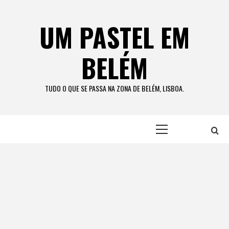
Skip
to
UM PASTEL EM
content
BELÉM
TUDO O QUE SE PASSA NA ZONA DE BELÉM, LISBOA.
Primary
Menu