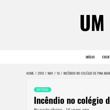
Skip
to
UM 
content
INÍCIO
EVEN
HOME
2010
MAY
10
INCÊNDIO NO COLÉGIO DE PINA MAN
NOTÍCIAS
Incêndio no colégio 
By
paulo ribeiro
16 years ago