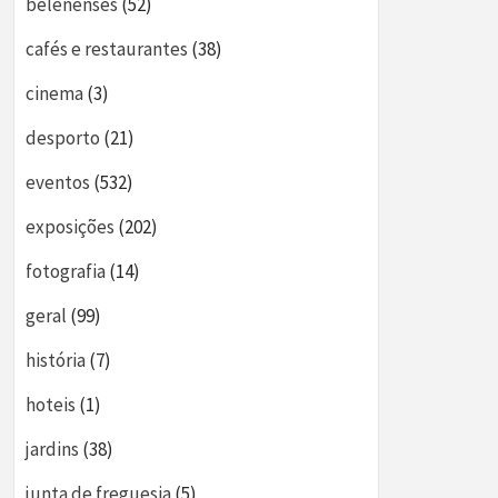
belenenses
(52)
cafés e restaurantes
(38)
cinema
(3)
desporto
(21)
eventos
(532)
exposições
(202)
fotografia
(14)
geral
(99)
história
(7)
hoteis
(1)
jardins
(38)
junta de freguesia
(5)