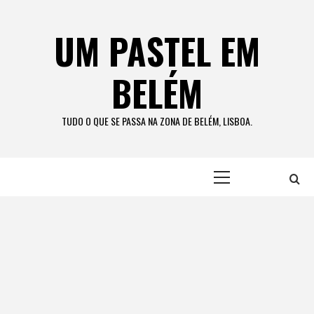
Skip
to
UM PASTEL EM
content
BELÉM
TUDO O QUE SE PASSA NA ZONA DE BELÉM, LISBOA.
Primary
Menu