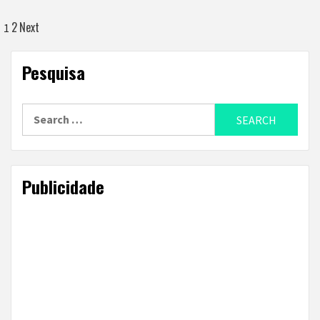
Posts
2
Next
1
navigation
Pesquisa
Search
for:
Publicidade