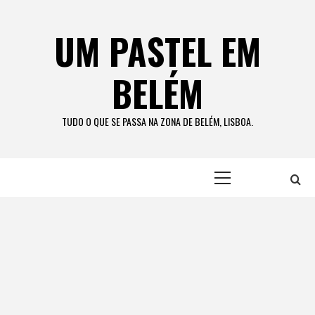
Skip
to
UM PASTEL EM
content
BELÉM
TUDO O QUE SE PASSA NA ZONA DE BELÉM, LISBOA.
Primary
Menu