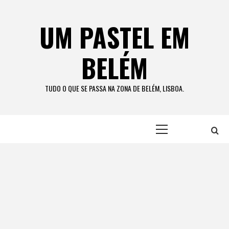
Skip
to
UM PASTEL EM
content
BELÉM
TUDO O QUE SE PASSA NA ZONA DE BELÉM, LISBOA.
Primary
Menu