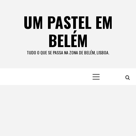
Skip
to
UM PASTEL EM
content
BELÉM
TUDO O QUE SE PASSA NA ZONA DE BELÉM, LISBOA.
Primary
Menu