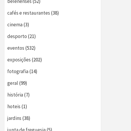
belenenses
(52)
cafés e restaurantes
(38)
cinema
(3)
desporto
(21)
eventos
(532)
exposições
(202)
fotografia
(14)
geral
(99)
história
(7)
hoteis
(1)
jardins
(38)
junta de freguesia
(5)