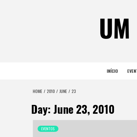
Skip
to
UM 
content
INÍCIO
EVEN
HOME
2010
JUNE
23
Day:
June 23, 2010
EVENTOS