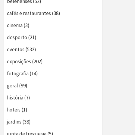
belenenses
(52)
cafés e restaurantes
(38)
cinema
(3)
desporto
(21)
eventos
(532)
exposições
(202)
fotografia
(14)
geral
(99)
história
(7)
hoteis
(1)
jardins
(38)
junta de freguesia
(5)