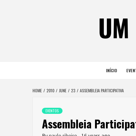
Skip
to
UM 
content
INÍCIO
EVEN
HOME
2010
JUNE
23
ASSEMBLEIA PARTICIPATIVA
EVENTOS
Assembleia Participa
By
paulo ribeiro
16 years ago